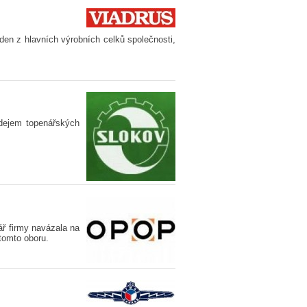
n z hlavních výrobních celků společnosti,
odejem topenářských
ář firmy navázala na
 tomto oboru.