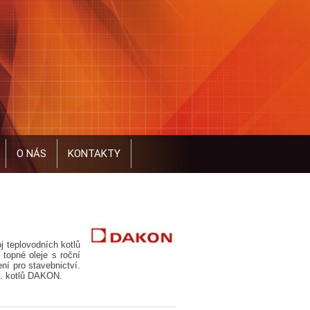
O NÁS
KONTAKTY
j teplovodních kotlů
topné oleje s roční
ní pro stavebnictví.
s. kotlů DAKON.