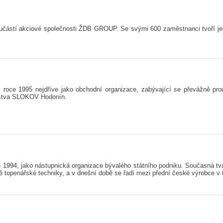
částí akciové společnosti ŽDB GROUP. Se svými 600 zaměstnanci tvoří jede
v roce 1995 nejdříve jako obchodní organizace, zabývající se převážně pr
žstva SLOKOV Hodonín.
e 1994, jako nástupnická organizace bývalého státního podniku. Současná tv
robě topenářské techniky, a v dnešní době se řadí mezi přední české výrobce v