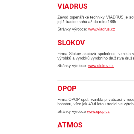
VIADRUS
Závod topenářské techniky VIADRUS je sou
jejíž tradice sahá až do roku 1885
Stránky výrobce:
www.viadrus.cz
SLOKOV
Firma Slokov akciová společnost vznikla 
výrobků a výrobků výrobního družstva dru
Stránky výrobce:
www.slokov.cz
OPOP
Firma OPOP spol. vznikla privatizací v roc
bohatou, více jak 40-ti letou tradici ve vý
Stránky výrobce
www.opop.cz
ATMOS