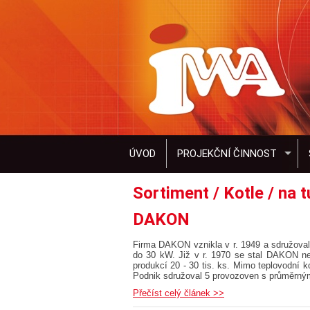
ÚVOD
PROJEKČNÍ ČINNOST
Sortiment / Kotle / na t
DAKON
Firma DAKON vznikla v r. 1949 a sdružovala
do 30 kW. Již v r. 1970 se stal DAKON nej
produkcí 20 - 30 tis. ks. Mimo teplovodní k
Podnik sdružoval 5 provozoven s průměrným
Přečíst celý článek >>