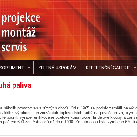
SORTIMENT
ZELENÁ ÚSPORÁM
REFERENČNÍ GALERIE
uhá paliva
 několik provozoven z různých oborů. Od r. 1965 se podnik zaměřil na vývo
větším výrobcem univerzálních teplovodních kotlů na pevná paliva, plyn a 
otle podnik vyráběl unifikované ocelové konstrukce, hřídelové klouby a zaříze
 počtem 600 zaměstnanců až do r. 1990. Za tuto dobu bylo vyrobeno 620 ti